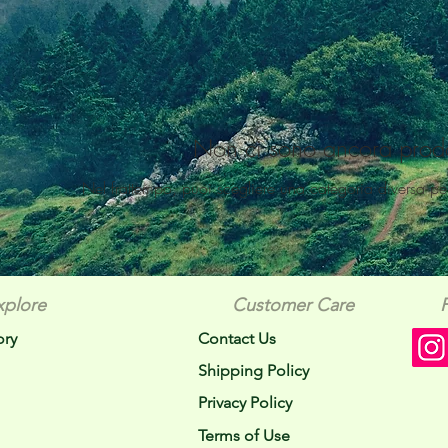
Non ci sono ancora prodot
Nel frattempo, puoi scegliere una categoria diversa per
xplore
Customer Care
ory
Contact Us
Shipping Policy
Privacy Policy
Terms of Use