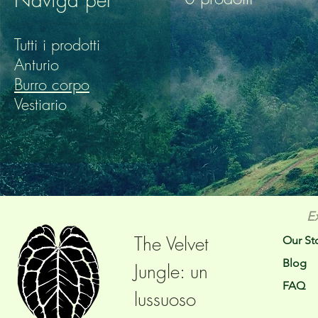
Tutti i prodotti
Anturio
Burro corpo
Vestiario
E
The Velvet
Our St
Blog
Jungle: un
FAQ
lussuoso