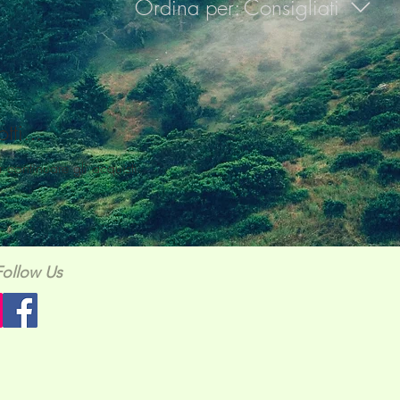
Ordina per:
Consigliati
ti...
 continuare gli acquisti.
Follow Us