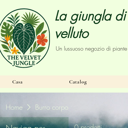
La giungla di
velluto
Un lussuoso negozio di piante
Casa
Catalog
Home
Burro corpo
Naviga per
0 prodotti