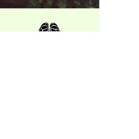
The Velvet Jungle: un lussuoso
negozio di piante
Explore
Our Story
Blog
FAQ
Follow Us
Customer Care