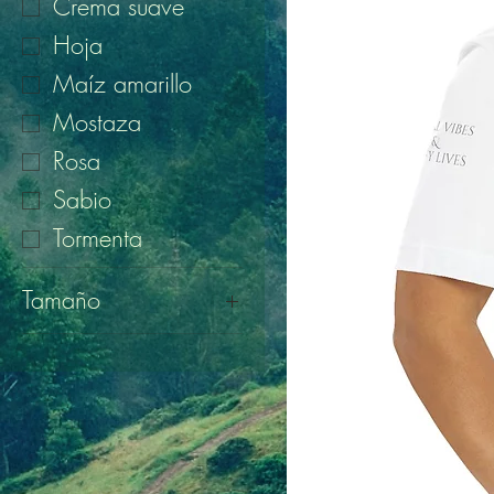
Crema suave
Hoja
Maíz amarillo
Mostaza
Rosa
Sabio
Tormenta
Tamaño
2XL
3XL
4XL
5XL