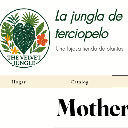
La jungla de
terciopelo
Una lujosa tienda de plantas
Hogar
Catalog
Mother
Mother