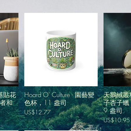
乙烯基貼花
Hoard O' Culture - 園藝變
天鵝絨叢林
好者和
色杯，11 盎司
子杏子蠟 -
9 盎司
價格
US$12.77
價格
US$10.95