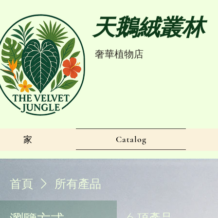
天鵝絨叢林
奢華植物店
Catalog
家
首頁
所有產品
6 項產品