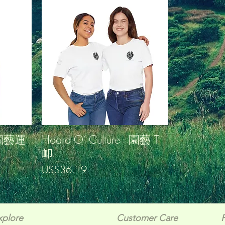
- 園藝運
Hoard O’ Culture - 園藝 T
卹
價格
US$36.19
xplore
Customer Care