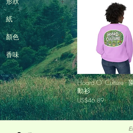
形狀
2XL
吻切
3 英寸 x 4 英寸
紙
3XL
緞
顏色
4 英寸 x 6 英寸
4加大碼
奇異果
香味
4盎司
奶油
午夜黑莓
5XL
德州橙
弗雷澤冷杉
6 英寸 x 8 英寸
日落
Hoard O’ Culture 
比奇伍德
8 英寸 x 10 英寸
動衫
映山紅
無香味
9盎司
價格
US$46.89
木炭
羊絨麝香
XS
桃子
肉桂茶
加大號
森林綠
芒果椰子
E
大號
淺粉紅色