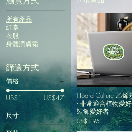
瀏覽方式
所有產品
紅掌
衣服
身體潤膚霜
篩選方式
價格
Hoard Culture 
US$1
US$47
- 非常適合植物愛
裝飾愛好者
尺寸
價格
US$1.95
11盎司