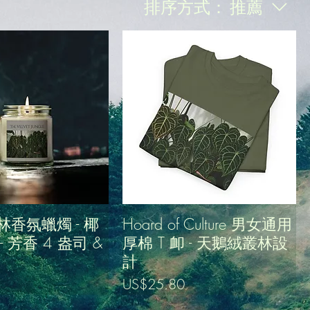
排序方式：
推薦
香氛蠟燭 - 椰
Hoard of Culture 男女通用
 芳香 4 盎司 &
厚棉 T 卹 - 天鵝絨叢林設
計
價格
US$25.80