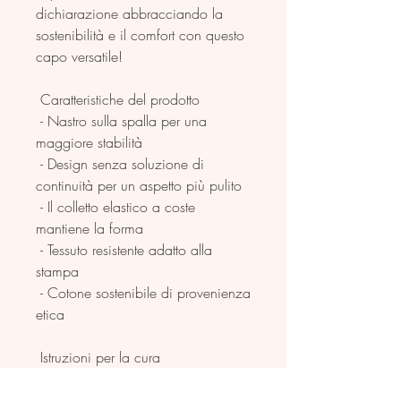
dichiarazione abbracciando la 
sostenibilità e il comfort con questo 
capo versatile!
 Caratteristiche del prodotto
 - Nastro sulla spalla per una 
maggiore stabilità
 - Design senza soluzione di 
continuità per un aspetto più pulito
 - Il colletto elastico a coste 
mantiene la forma
 - Tessuto resistente adatto alla 
stampa
 - Cotone sostenibile di provenienza 
etica
 Istruzioni per la cura
 - Lavaggio in lavatrice: a caldo 
(max 40°C o 105°F)