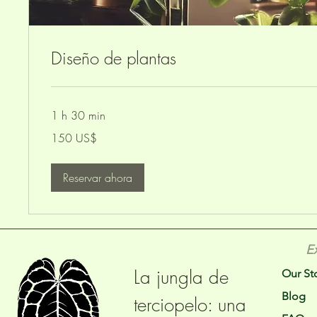
Diseño de plantas
1 h 30 min
150
150 US$
dólares
estadounidenses
Reservar ahora
E
La jungla de
Our St
Blog
terciopelo: una