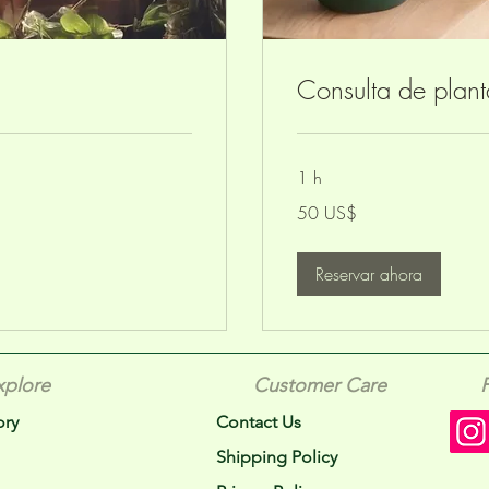
Consulta de plant
1 h
50
50 US$
dólares
estadounidenses
Reservar ahora
xplore
Customer Care
ory
Contact Us
Shipping Policy