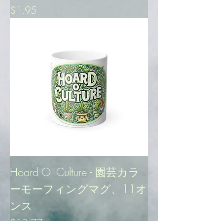
価格
$1.95
Hoard O' Culture - 園芸カラ
ーモーフィングマグ、11オ
ンス