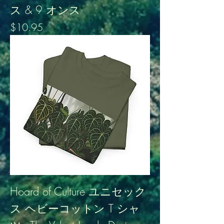
ス & 9 オンス
価格
$10.95
Hoard of Culture ユニセック
ス ヘビーコットン T シャ