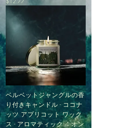
価格
$12.77
ベルベットジャングルの香
り付きキャンドル - ココナ
ッツ アプリコット ワック
ス - アロマティック 4 オン