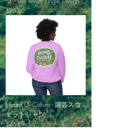
ツ - The Velvet Jungle Design
価格
$25.80
Hoard O’ Culture - 園芸スウ
ェットシャツ
価格
$46.89