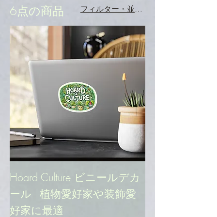
6点の商品
フィルター・並び替え
Hoard Culture ビニールデカ
ール - 植物愛好家や装飾愛
好家に最適